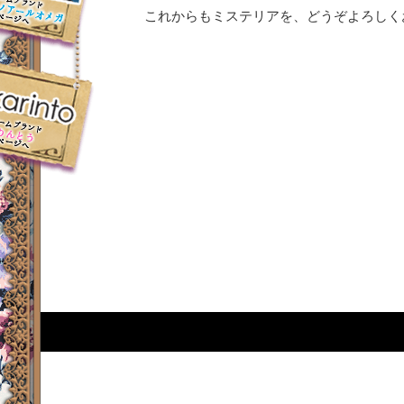
これからもミステリアを、どうぞよろしく
ランド 花梨シャノ
メガ のページへ
ランド かりんとう
ページへ