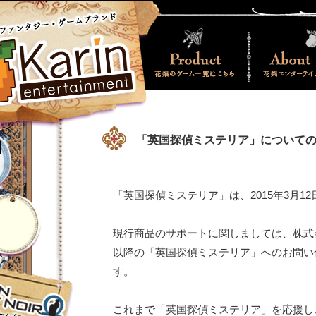
Product
About Karin
ファンタジー・ゲー
「英国探偵ミステリア」について
ド 花梨エンターテ
イメント
「英国探偵ミステリア」は、2015年3月
witter
現行商品のサポートに関しましては、株
以降の「英国探偵ミステリア」へのお問
cebook
す。
これまで「英国探偵ミステリア」を応援し